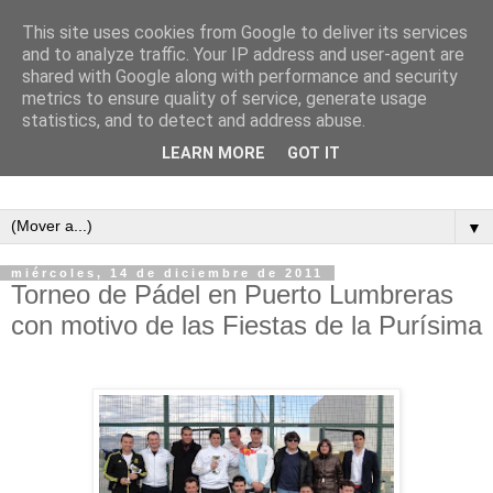
This site uses cookies from Google to deliver its services
and to analyze traffic. Your IP address and user-agent are
shared with Google along with performance and security
metrics to ensure quality of service, generate usage
statistics, and to detect and address abuse.
LEARN MORE
GOT IT
▼
miércoles, 14 de diciembre de 2011
Torneo de Pádel en Puerto Lumbreras
con motivo de las Fiestas de la Purísima