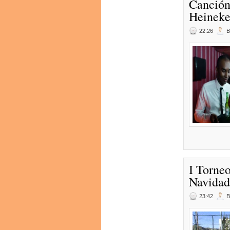
Canción
Heineke
22:26
I Torne
Navidad
23:42