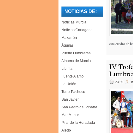
NOTICIAS DE:
Noticias Murcia
Noticias Cartagena
Mazarrón
este cuadro de
Águilas
Puerto Lumbreras
Alhama de Murcia
IV Trof
Librilla
Lumbre
Fuente Alamo
23:39
La Unión
Torre-Pacheco
San Javier
San Pedro del Pinatar
Mar Menor
Pilar de la Horadada
Aledo