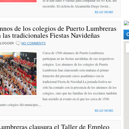
se le han dado 4 vueltas para completar los 65 Km. del
recorrido. El ciclista de Alcantarilla Diego Javier...
READ MORE
mnos de los colegios de Puerto Lumbreras
 las tradicionales Fiestas Navideñas
BLOGGER
NO COMMENTS
Cerca de 1500 alumnos de Puerto Lumbreras
participan en las fiestas navideñas de sus respectivos
colegios. Los alumnos de los colegios de Puerto
Lumbreras han clausurado esta mañana el primer
trimestre del presente curso académico con la
tradicional Fiesta de Navidad.La jornada festiva no
sólo ha contado con la presencia de los alumnos de los
colegios, sino que las familias de los escolares también
han asistido al evento en el que los cerca de 1500
atro colegios del municipio,...
READ MORE
Lumbreras clausura el Taller de Empleo