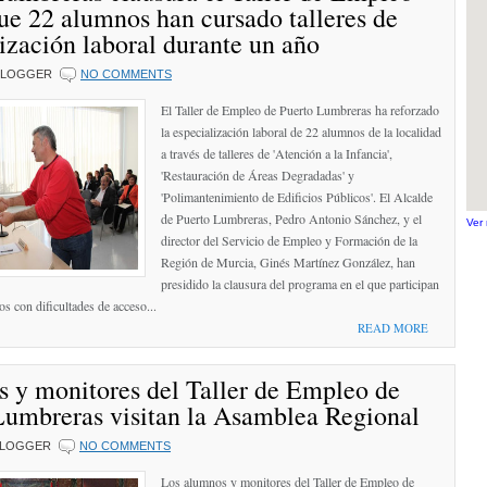
ue 22 alumnos han cursado talleres de
ización laboral durante un año
BLOGGER
NO COMMENTS
El Taller de Empleo de Puerto Lumbreras ha reforzado
la especialización laboral de 22 alumnos de la localidad
a través de talleres de 'Atención a la Infancia',
'Restauración de Áreas Degradadas' y
'Polimantenimiento de Edificios Públicos'. El Alcalde
de Puerto Lumbreras, Pedro Antonio Sánchez, y el
Ver
director del Servicio de Empleo y Formación de la
Región de Murcia, Ginés Martínez González, han
presidido la clausura del programa en el que participan
os con dificultades de acceso...
READ MORE
 y monitores del Taller de Empleo de
Lumbreras visitan la Asamblea Regional
LOGGER
NO COMMENTS
Los alumnos y monitores del Taller de Empleo de