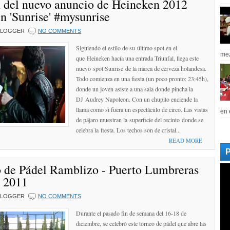
 del nuevo anuncio de Heineken 2012
n 'Sunrise' #mysunrise
BLOGGER
NO COMMENTS
Siguiendo el estilo de su último spot en el
mez
que Heineken hacía una entrada Triunfal, llega este
nuevo spot Sunrise de la marca de cerveza holandesa.
Todo comienza en una fiesta (un poco pronto: 23:45h),
donde un joven asiste a una sala donde pincha la
DJ Audrey Napoleon. Con un chupito enciende la
llama como si fuera un espectáculo de circo. Las vistas
en 
de pájaro muestran la superficie del recinto donde se
celebra la fiesta. Los techos son de cristal...
READ MORE
o de Pádel Ramblizo - Puerto Lumbreras
 2011
BLOGGER
NO COMMENTS
Durante el pasado fin de semana del 16-18 de
diciembre, se celebró este torneo de pádel que abre las