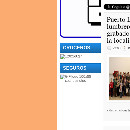
Puerto 
lumbrere
grabado 
la local
CRUCEROS
22:08
SEGUROS
vídeo en el que h