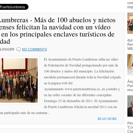
con
imp
Lumbreras - Más de 100 abuelos y nietos
nses felicitan la navidad con un vídeo
en los principales enclaves turísticos de
idad
dur
Res
WI
BLOGGER
NO COMMENTS
El Ayuntamiento de Puerto Lumbreras edita un vídeo
de Felicitación de Navidad protagonizado por más de
100 abuelos y nietos del municipio. La felicitación
navideña permanecerá durante toda la Navidad colgada
Áng
en la página web del
Par
Ayuntamiento www.puertolumbreras.es, en youtube y
reu
en las redes sociales de las diferentes concejalías.
Domingo 25 de diciembre de 2011. El Ayuntamiento
de Puerto Lumbreras felicita la navidad 2011 con un
an participado más de un centenar...
READ MORE
Ped
'Co
Ciu