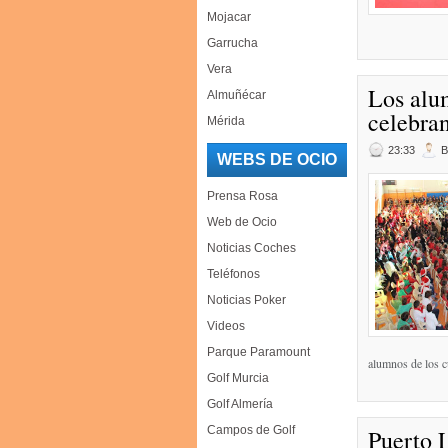
Mojacar
Garrucha
Vera
Los alu
Almuñécar
celebran
Mérida
23:33
WEBS DE OCIO
Prensa Rosa
Web de Ocio
Noticias Coches
Teléfonos
Noticias Poker
Videos
Parque Paramount
alumnos de los cu
Golf Murcia
Golf Almería
Campos de Golf
Puerto 