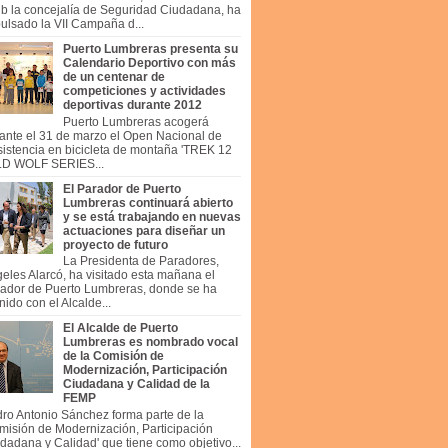
b la concejalía de Seguridad Ciudadana, ha
ulsado la VII Campaña d...
Puerto Lumbreras presenta su
Calendario Deportivo con más
de un centenar de
competiciones y actividades
deportivas durante 2012
Puerto Lumbreras acogerá
ante el 31 de marzo el Open Nacional de
istencia en bicicleta de montaña 'TREK 12
LD WOLF SERIES...
El Parador de Puerto
Lumbreras continuará abierto
y se está trabajando en nuevas
actuaciones para diseñar un
proyecto de futuro
La Presidenta de Paradores,
eles Alarcó, ha visitado esta mañana el
ador de Puerto Lumbreras, donde se ha
nido con el Alcalde...
El Alcalde de Puerto
Lumbreras es nombrado vocal
de la Comisión de
Modernización, Participación
Ciudadana y Calidad de la
FEMP
ro Antonio Sánchez forma parte de la
misión de Modernización, Participación
dadana y Calidad' que tiene como objetivo...