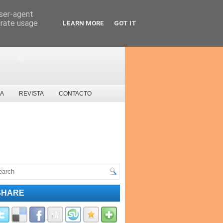
user-agent
erate usage
LEARN MORE
GOT IT
S
SA
REVISTA
CONTACTO
SHARE